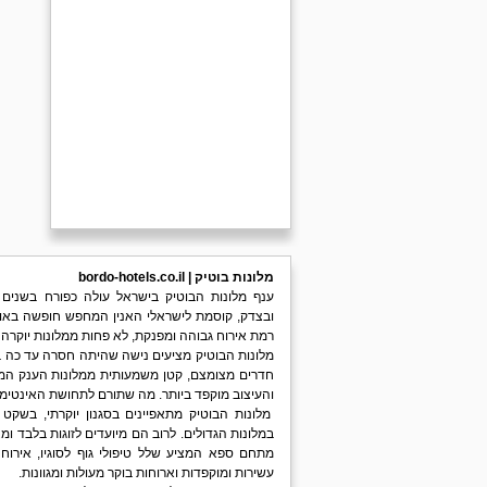
מלונות בוטיק | bordo-hotels.co.il
ענף מלונות הבוטיק בישראל עולה כפורח בשנים
ובצדק, קוסמת לישראלי האנין המחפש חופשה באווי
רמת אירוח גבוהה ומפנקת, לא פחות ממלונות יוקרה 
מלונות הבוטיק מציעים נישה שהיתה חסרה עד כה בע
חדרים מצומצם, קטן משמעותית ממלונות הענק ה
והעיצוב מוקפד ביותר. מה שתורם לתחושת האינטי
מלונות הבוטיק מתאפיינים בסגנון יוקרתי, בשקט
במלונות הגדולים. לרוב הם מיועדים לזוגות בלבד ומ
מתחם ספא המציע שלל טיפולי גוף לסוגיו, אירוח 
עשירות ומוקפדות וארוחות בוקר מעולות ומגוונות.